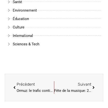
Santé
Environnement
Éducation
Culture
International
Sciences & Tech
Précèdent
Suivant
Ormuz: le trafic continue, malgré l’annonce iranienne d’une refermeture du détroit
Fête de la musique: 268 interpellations en France, « aucun débordement majeur »