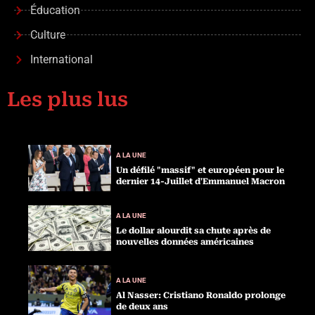
Éducation
Culture
International
Les plus lus
A LA UNE
Un défilé "massif" et européen pour le
dernier 14-Juillet d'Emmanuel Macron
A LA UNE
Le dollar alourdit sa chute après de
nouvelles données américaines
A LA UNE
Al Nasser: Cristiano Ronaldo prolonge
de deux ans