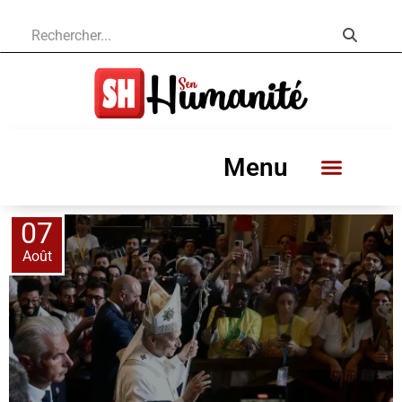
Menu
07
Août