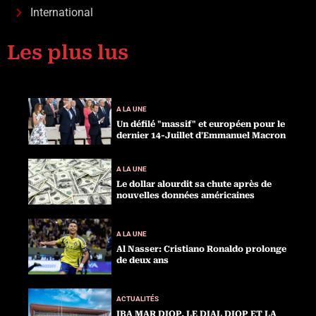
International
Les plus lus
A LA UNE
Un défilé "massif" et européen pour le
dernier 14-Juillet d'Emmanuel Macron
A LA UNE
Le dollar alourdit sa chute après de
nouvelles données américaines
A LA UNE
Al Nasser: Cristiano Ronaldo prolonge
de deux ans
ACTUALITÉS
IBA MAR DIOP, LE DIAL DIOP ET LA