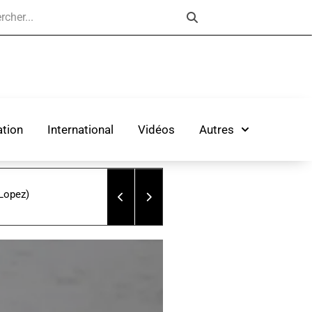
tion
International
Vidéos
Autres
 Lopez)
La mise en circulation de l’eco 