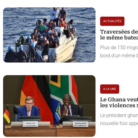
ACTUALITÉS
Traversées de
le même batea
Plus de 150 migr
bord d’un même b
A LA UNE
Le Ghana veut
les violences
Le président gha
nouvelle fois appe