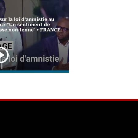
ur la loi d'amnistie au
DIRECT LE PROCUR
l : "Un sentiment de
GÉNÉRAL ET LES PRO
se non tenue" • FRANCE
DE LA REPUBLIQUE FA
PRESSE – 17 AVRIL 202