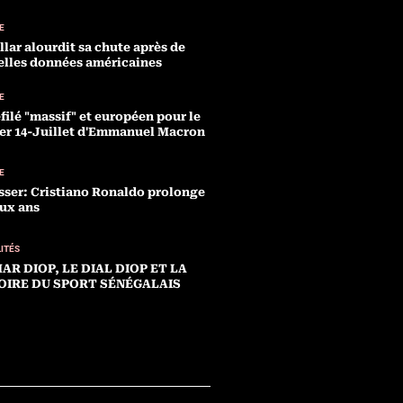
E
llar alourdit sa chute après de
lles données américaines
E
filé "massif" et européen pour le
er 14-Juillet d'Emmanuel Macron
E
sser: Cristiano Ronaldo prolonge
ux ans
ITÉS
MAR DIOP, LE DIAL DIOP ET LA
IRE DU SPORT SÉNÉGALAIS