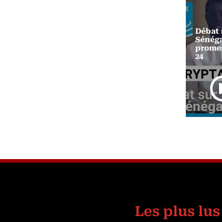
Débat s
Sénéga
ll
Boxe Savate: Championnats
promes
d'Afrique 2025
24
Les plus lus