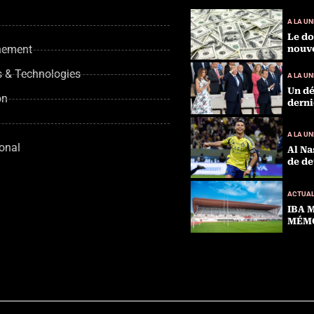
A LA UN
Le do
nement
nouve
s & Technologies
A LA UN
Un dé
on
derni
A LA UN
ional
Al Na
de de
ACTUAL
IBA 
MÉMO