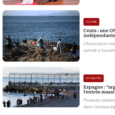
A LA UNE
Ceuta : une 
indépendante 
L’Association ma
samedi à l’ouvertu
ACTUALITÉS
Espagne : "ur
l'entrée massi
Plusieurs centain
dans l’enclave es