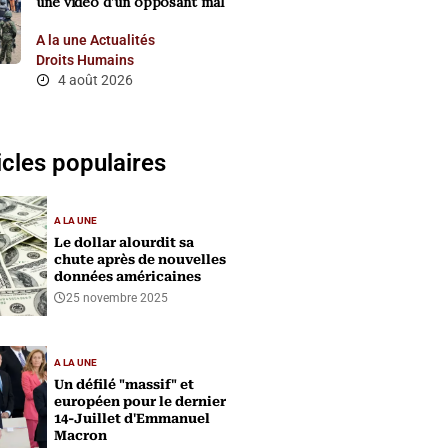
une vidéo d’un opposant mal
A la une
Actualités
Droits Humains
4 août 2026
icles populaires
A LA UNE
Le dollar alourdit sa
chute après de nouvelles
données américaines
25 novembre 2025
A LA UNE
Un défilé "massif" et
européen pour le dernier
14-Juillet d'Emmanuel
Macron