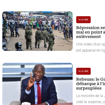
A LA UNE
Répression en
mal en point 
enlèvement
Une vidéo d’un o
est apparue en lig
A LA UNE
Rebeuss: le G
débarque à l’i
surpeuplées
Le ministre de la
créé la surprise, c