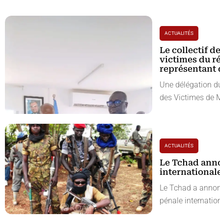
ACTUALITÉS
Le collectif d
victimes du r
représentant d
Une délégation du
des Victimes de Ma
ACTUALITÉS
Le Tchad anno
international
Le Tchad a annonc
pénale internation