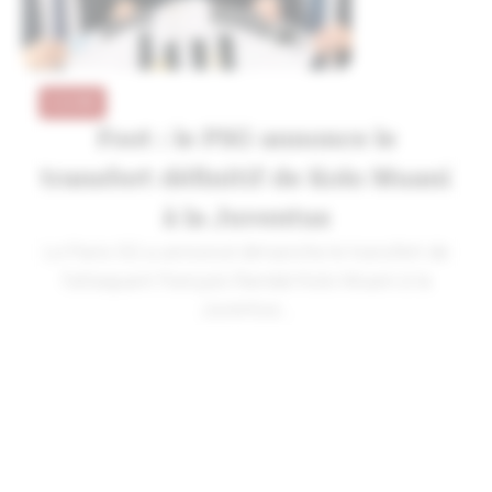
A LA UNE
Foot : le PSG annonce le
transfert définitif de Kolo Muani
à la Juventus
Le Paris SG a annoncé dimanche le transfert de
l’attaquant français Randal Kolo Muani à la
Juventus...