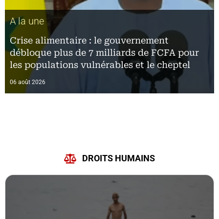
A la une
A la une
Crise alimentaire : le gouvernement
Assemblée nationale : trois projets et deux
débloque plus de 7 milliards de FCFA pour
propositions de loi au menu de la session
les populations vulnérables et le cheptel
extraordinaire, lundi
06 août 2026
06 août 2026
DROITS HUMAINS