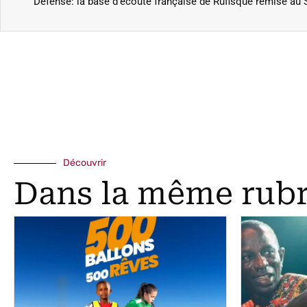
Défense: la base d’écoute française de Rufisque remise au 
Découvrir
Dans la même rub