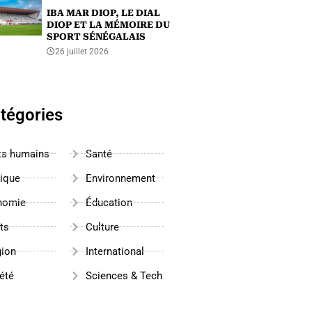
IBA MAR DIOP, LE DIAL
DIOP ET LA MÉMOIRE DU
SPORT SÉNÉGALAIS
26 juillet 2026
tégories
ts humains
Santé
tique
Environnement
nomie
Éducation
ts
Culture
gion
International
été
Sciences & Tech