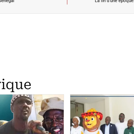
Sénégal
La fin d’une époque
rique