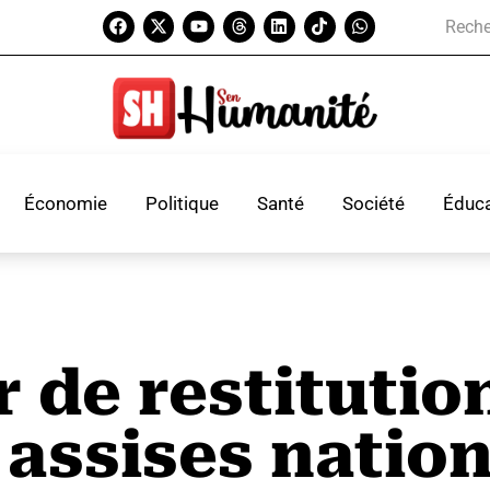
Économie
Politique
Santé
Société
Éduca
r de restitutio
 assises natio