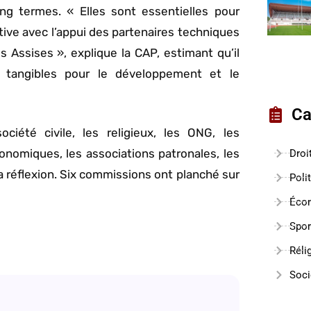
g termes. « Elles sont essentielles pour
tive avec l’appui des partenaires techniques
s Assises », explique la CAP, estimant qu’il
s tangibles pour le développement et le
Ca
iété civile, les religieux, les ONG, les
conomiques, les associations patronales, les
Droi
la réflexion. Six commissions ont planché sur
Poli
Éco
Spor
Réli
Soci