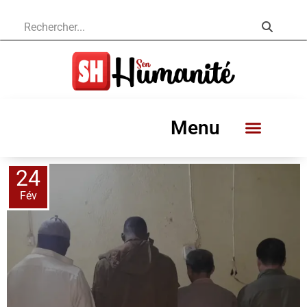
Menu
24
Fév