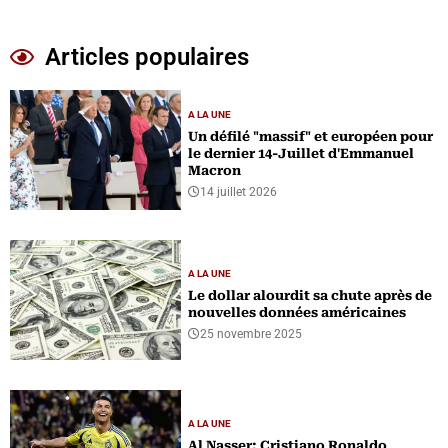
Articles populaires
A LA UNE
Un défilé "massif" et européen pour
le dernier 14-Juillet d'Emmanuel
Macron
14 juillet 2026
A LA UNE
Le dollar alourdit sa chute après de
nouvelles données américaines
25 novembre 2025
A LA UNE
Al Nasser: Cristiano Ronaldo