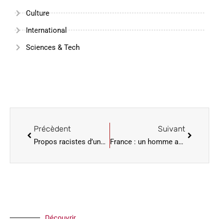
Culture
International
Sciences & Tech
Précèdent
Suivant
Propos racistes d’une sénatrice paraguayenne: « une femme méprisable et indigne de sa fonction » (Mbappé)
France : un homme avoue le meurtre de son épouse après cinq ans de dénégations
Découvrir