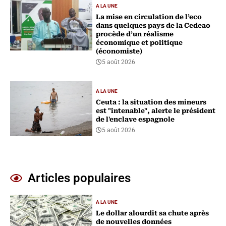
A LA UNE
La mise en circulation de l’eco
dans quelques pays de la Cedeao
procède d’un réalisme
économique et politique
(économiste)
5 août 2026
A LA UNE
Ceuta : la situation des mineurs
est "intenable", alerte le président
de l'enclave espagnole
5 août 2026
Articles populaires
A LA UNE
Le dollar alourdit sa chute après
de nouvelles données