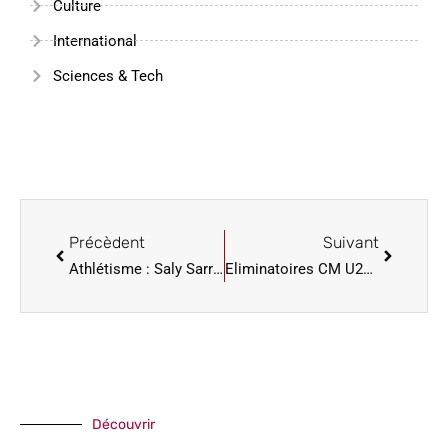
Culture
International
Sciences & Tech
Précèdent
Suivant
Athlétisme : Saly Sarr en finale du triple saut des championnats du monde
Eliminatoires CM U20 féminine : les Lioncelles reçoivent les Algériennes, samedi au stade Lat Dior
Découvrir