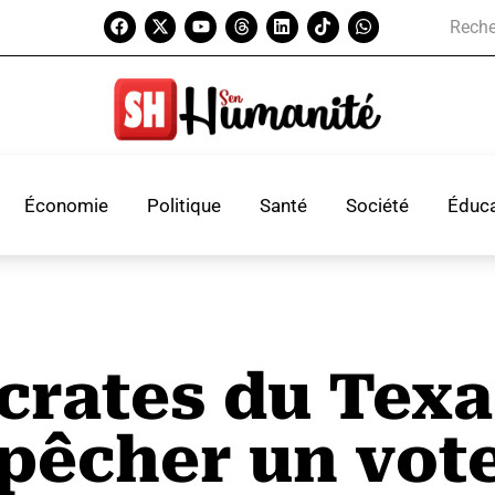
Économie
Politique
Santé
Société
Éduca
crates du Texa
mpêcher un vot