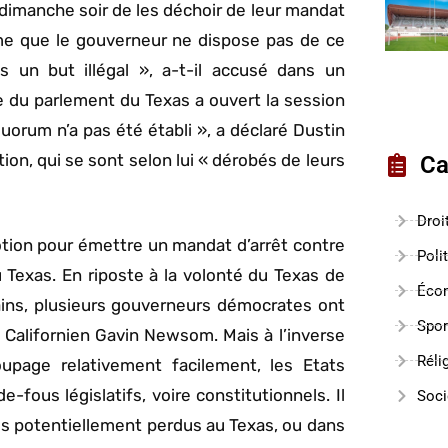
dimanche soir de les déchoir de leur mandat
même que le gouverneur ne dispose pas de ce
 un but illégal », a-t-il accusé dans un
 du parlement du Texas a ouvert la session
orum n’a pas été établi », a déclaré Dustin
tion, qui se sont selon lui « dérobés de leurs
Ca
Droi
tion pour émettre un mandat d’arrêt contre
Poli
u Texas. En riposte à la volonté du Texas de
Éco
cains, plusieurs gouverneurs démocrates ont
Spor
Californien Gavin Newsom. Mais à l’inverse
Réli
upage relativement facilement, les Etats
ous législatifs, voire constitutionnels. Il
Soci
s potentiellement perdus au Texas, ou dans