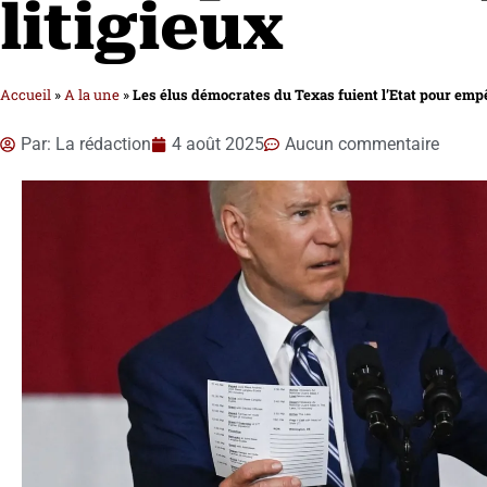
litigieux
Accueil
»
A la une
»
Les élus démocrates du Texas fuient l’Etat pour empê
Par:
La rédaction
4 août 2025
Aucun commentaire