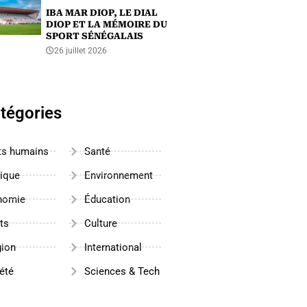
IBA MAR DIOP, LE DIAL
DIOP ET LA MÉMOIRE DU
SPORT SÉNÉGALAIS
26 juillet 2026
tégories
ts humains
Santé
tique
Environnement
nomie
Éducation
ts
Culture
gion
International
été
Sciences & Tech