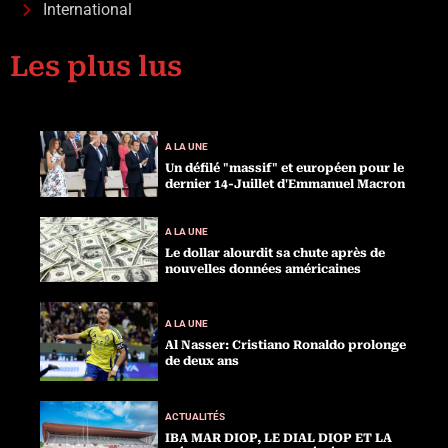
International
Les plus lus
A LA UNE
Un défilé "massif" et européen pour le
dernier 14-Juillet d'Emmanuel Macron
A LA UNE
Le dollar alourdit sa chute après de
nouvelles données américaines
A LA UNE
Al Nasser: Cristiano Ronaldo prolonge
de deux ans
ACTUALITÉS
IBA MAR DIOP, LE DIAL DIOP ET LA