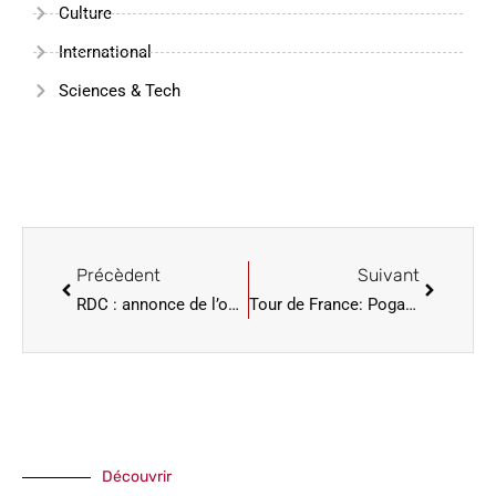
Culture
International
Sciences & Tech
Précèdent
Suivant
RDC : annonce de l’ouverture du procès pour « crime contre la paix » de l’ex-président Kabila
Tour de France: Pogacar en totale maîtrise
Découvrir