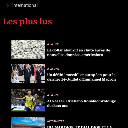
International
Les plus lus
A LA UNE
Le dollar alourdit sa chute après de
nouvelles données américaines
A LA UNE
Un défilé "massif" et européen pour le
dernier 14-Juillet d'Emmanuel Macron
A LA UNE
Al Nasser: Cristiano Ronaldo prolonge
de deux ans
ACTUALITÉS
IBA MAR DIOP, LE DIAL DIOP ET LA