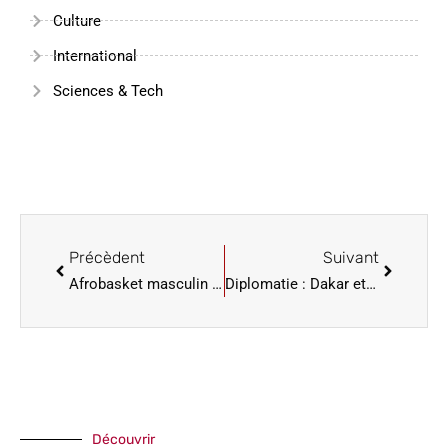
Culture
International
Sciences & Tech
Précèdent
Suivant
Afrobasket masculin Angola 2025: Babacar Sané et Jean-Jacques Boissy ont rejoint le groupe en préparation
Diplomatie : Dakar et Hanoï signent plusieurs mémorandums
Découvrir