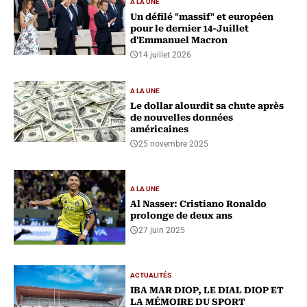
A LA UNE
Un défilé "massif" et européen
pour le dernier 14-Juillet
d'Emmanuel Macron
14 juillet 2026
A LA UNE
Le dollar alourdit sa chute après
de nouvelles données
américaines
25 novembre 2025
A LA UNE
Al Nasser: Cristiano Ronaldo
prolonge de deux ans
27 juin 2025
ACTUALITÉS
IBA MAR DIOP, LE DIAL DIOP ET
LA MÉMOIRE DU SPORT