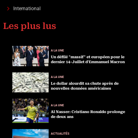
International
Les plus lus
A LA UNE
Un défilé "massif" et européen pour le
dernier 14-Juillet d'Emmanuel Macron
A LA UNE
Le dollar alourdit sa chute après de
nouvelles données américaines
A LA UNE
Al Nasser: Cristiano Ronaldo prolonge
de deux ans
ACTUALITÉS