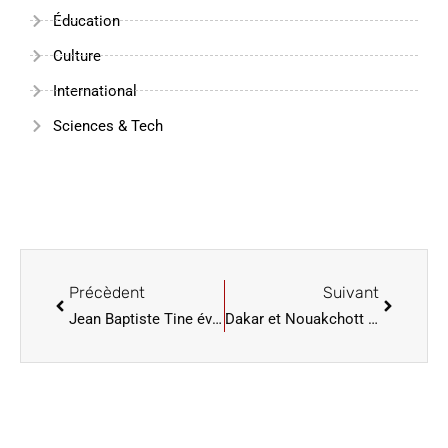
Éducation
Culture
International
Sciences & Tech
Précèdent
Suivant
Jean Baptiste Tine évoque la ”place singulière” du diocèse de Saint-Louis
Dakar et Nouakchott actent la levée des restrictions sur la libre circulation des personnes et des biens