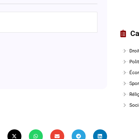
Ca
Droi
Poli
Éco
Spor
Réli
Soci