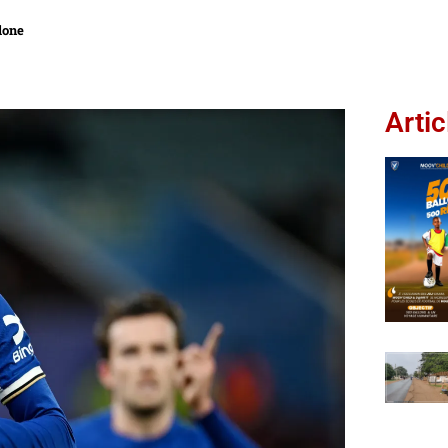
lone
Artic