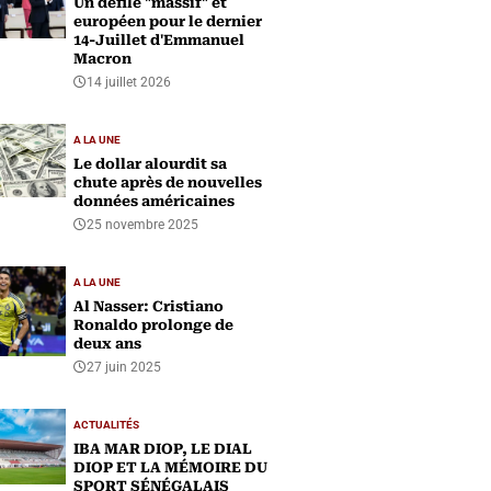
Un défilé "massif" et
européen pour le dernier
14-Juillet d'Emmanuel
Macron
14 juillet 2026
A LA UNE
Le dollar alourdit sa
chute après de nouvelles
données américaines
25 novembre 2025
A LA UNE
Al Nasser: Cristiano
Ronaldo prolonge de
deux ans
27 juin 2025
ACTUALITÉS
IBA MAR DIOP, LE DIAL
DIOP ET LA MÉMOIRE DU
SPORT SÉNÉGALAIS