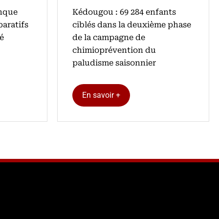
anque
Kédougou : 69 284 enfants
paratifs
ciblés dans la deuxième phase
té
de la campagne de
chimioprévention du
paludisme saisonnier
En savoir +