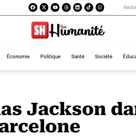
Économie
Politique
Santé
Société
Éduca
las Jackson da
Barcelone