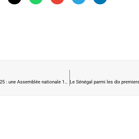
Assemblée Nationale Loi de Finances Rectificative (LFR) 2025 : une Assemblée nationale 100 % numérique