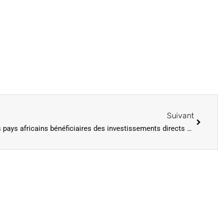
Suivant
Le Sénégal parmi les dix premiers pays africains bénéficiaires des investissements directs étrangers (IDE) en 2024