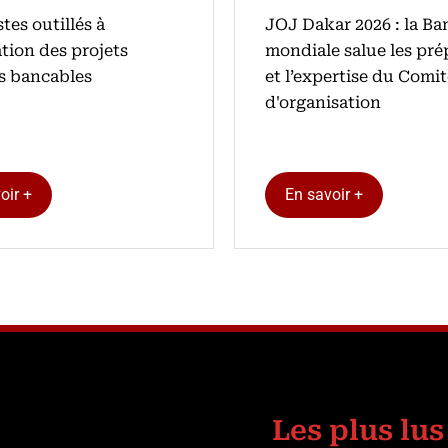
stes outillés à
‎JOJ Dakar 2026 : la B
ation des projets
mondiale salue les pré
ls bancables
et l’expertise du Comi
d'organisation
oir +
En savoir +
Les plus lus