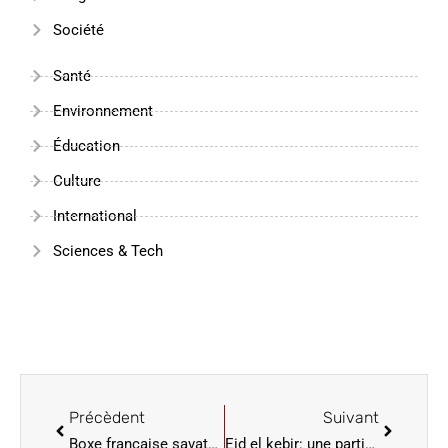
Société
Santé
Environnement
Éducation
Culture
International
Sciences & Tech
Précèdent
Suivant
Boxe française savate: 6es championnats d’Afrique de Dakar
Eid el kebir: une partie des musulans sénégalais a fait sa prière