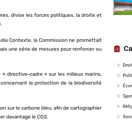
, divise les forces politiques, la droite et
.
édia Contexte, la Commission ne promettait
Ca
mais une série de mesures pour renforcer ou
Droi
« directive-cadre » sur les milieux marins,
Poli
 concernant la protection de la biodiversité
Éco
Spor
Réli
n sur le carbone bleu, afin de cartographier
er davantage le CO2.
Soci