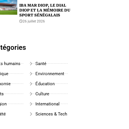
IBA MAR DIOP, LE DIAL
DIOP ET LA MÉMOIRE DU
SPORT SÉNÉGALAIS
26 juillet 2026
tégories
ts humains
Santé
tique
Environnement
nomie
Éducation
ts
Culture
gion
International
été
Sciences & Tech