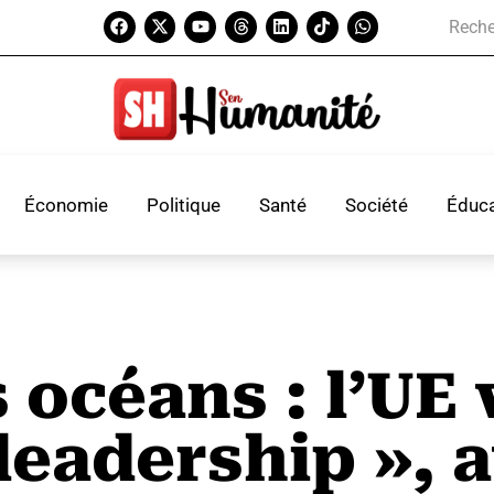
Économie
Politique
Santé
Société
Éduca
 océans : l’UE 
leadership », a