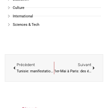
Culture
International
Sciences & Tech
Précèdent
Suivant
Tunisie: manifestation dans la capitale pour la libération des opposants emprisonnés
1er-Mai à Paris: des élus socialistes violemment pris à partie dans la manif