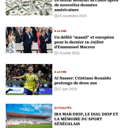
Le dollar alourdit sa chute après
de nouvelles données
américaines
25 novembre 2025
A LA UNE
Un défilé "massif" et européen
pour le dernier 14-Juillet
d'Emmanuel Macron
14 juillet 2026
A LA UNE
Al Nasser: Cristiano Ronaldo
prolonge de deux ans
27 juin 2025
ACTUALITÉS
IBA MAR DIOP, LE DIAL DIOP ET
LA MÉMOIRE DU SPORT
SÉNÉGALAIS