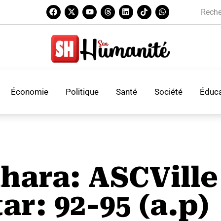
Économie
Politique
Santé
Société
Éduca
hara: ASCVille
ar: 92-95 (a.p)