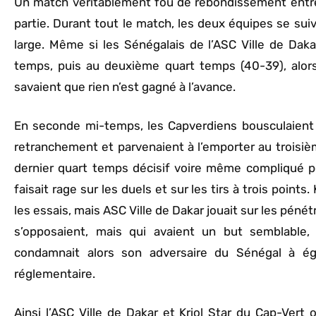
Un match véritablement fou de rebondissement entr
partie. Durant tout le match, les deux équipes se suiv
large. Même si les Sénégalais de l’ASC Ville de Daka
temps, puis au deuxième quart temps (40-39), alor
savaient que rien n’est gagné à l’avance.
En seconde mi-temps, les Capverdiens bousculaient 
retranchement et parvenaient à l’emporter au troisiè
dernier quart temps décisif voire même compliqué pou
faisait rage sur les duels et sur les tirs à trois points
les essais, mais ASC Ville de Dakar jouait sur les péné
s’opposaient, mais qui avaient un but semblable,
condamnait alors son adversaire du Sénégal à éga
réglementaire.
Ainsi l’ASC Ville de Dakar et Kriol Star du Cap-Vert