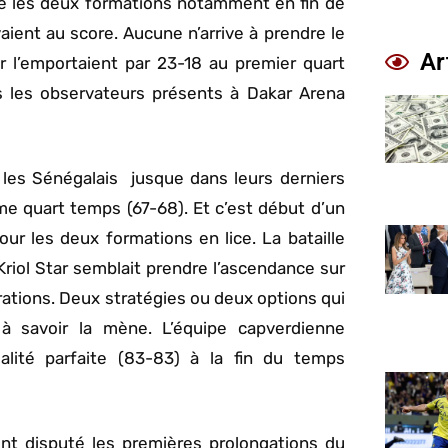
e les deux formations notamment en fin de
aient au score. Aucune n’arrive à prendre le
Ar
r l’emportaient par 23-18 au premier quart
s les observateurs présents à Dakar Arena
les Sénégalais jusque dans leurs derniers
me quart temps (67-68). Et c’est début d’un
r les deux formations en lice. La bataille
. Kriol Star semblait prendre l’ascendance sur
trations. Deux stratégies ou deux options qui
 à savoir la mène. L’équipe capverdienne
lité parfaite (83-83) à la fin du temps
 ont disputé les premières prolongations du