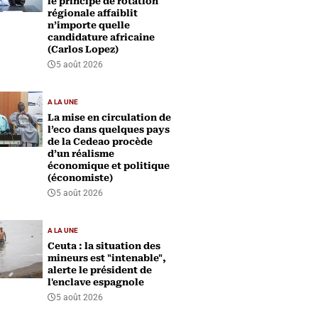
le principe de rotation
régionale affaiblit
n’importe quelle
candidature africaine
(Carlos Lopez)
5 août 2026
A LA UNE
La mise en circulation de
l’eco dans quelques pays
de la Cedeao procède
d’un réalisme
économique et politique
(économiste)
5 août 2026
A LA UNE
Ceuta : la situation des
mineurs est "intenable",
alerte le président de
l'enclave espagnole
5 août 2026