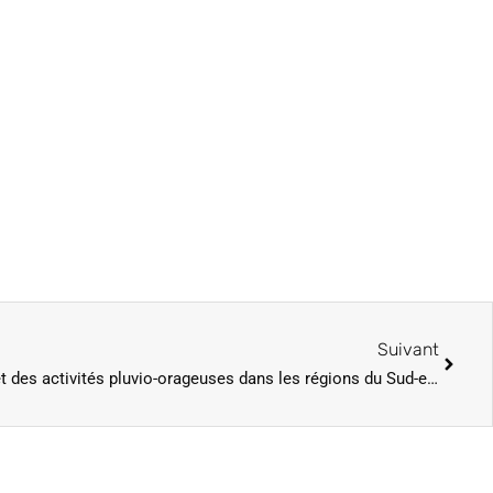
Suivant
Un ciel passagèrement nuageux et des activités pluvio-orageuses dans les régions du Sud-est (ANACIM)