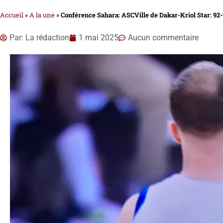
Accueil
»
A la une
»
Conférence Sahara: ASCVille de Dakar-Kriol Star: 92-9
Par:
La rédaction
1 mai 2025
Aucun commentaire