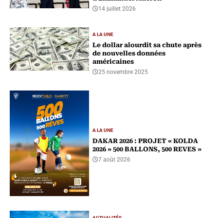
d'Emmanuel Macron
14 juillet 2026
A LA UNE
Le dollar alourdit sa chute après
de nouvelles données
américaines
25 novembre 2025
A LA UNE
DAKAR 2026 : PROJET « KOLDA
2026 » 500 BALLONS, 500 REVES »
7 août 2026