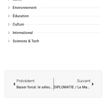
Santé
Environnement
Éducation
Culture
International
Sciences & Tech
Précèdent
Suivant
Baiser forcé: le sélectionneur espagnol dit n’avoir pas pris immédiatement « conscience de l’ampleur » du scandale
DIPLOMATIE / Le Maroc élu à la présidence du Comité consultatif du Conseil des droits de l’homme