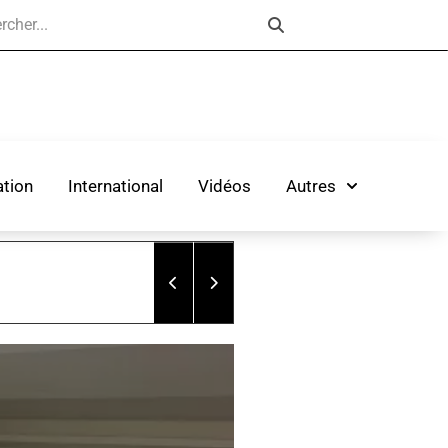
tion
International
Vidéos
Autres
Un labo de meth démantelé place le