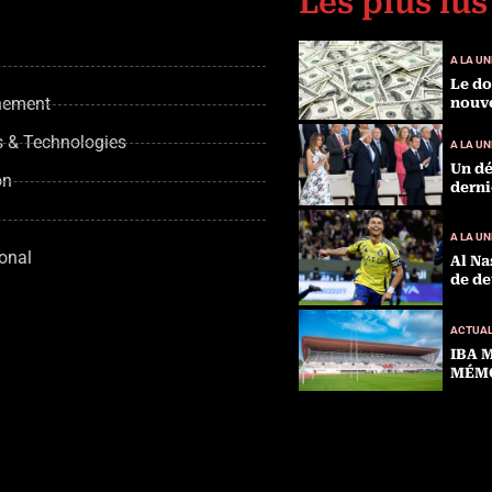
Les plus lus
A LA UN
Le do
nement
nouve
s & Technologies
A LA UN
Un dé
on
derni
A LA UN
ional
Al Na
de de
ACTUAL
IBA 
MÉMO