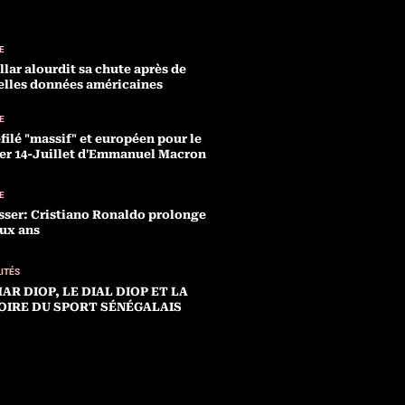
E
llar alourdit sa chute après de
lles données américaines
E
filé "massif" et européen pour le
er 14-Juillet d'Emmanuel Macron
E
sser: Cristiano Ronaldo prolonge
ux ans
ITÉS
MAR DIOP, LE DIAL DIOP ET LA
IRE DU SPORT SÉNÉGALAIS