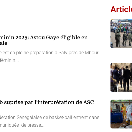
Artic
minin 2025: Astou Gaye éligible en
ale
e est en pleine préparation à Saly près de Mbour
féminin...
b suprise par l'interprétation de ASC
r
édération Sénégalaise de basket-ball entrent dans
muniqués de presse...