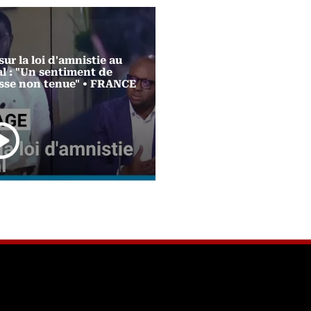
ur la loi d'amnistie au
DIRECT LE PROCUR
l : "Un sentiment de
GÉNÉRAL ET LES PRO
se non tenue" • FRANCE
DE LA REPUBLIQUE FA
PRESSE – 17 AVRIL 202