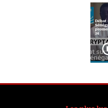
Débat s
Sénéga
ll
Boxe Savate: Championnats
promes
d'Afrique 2025
24