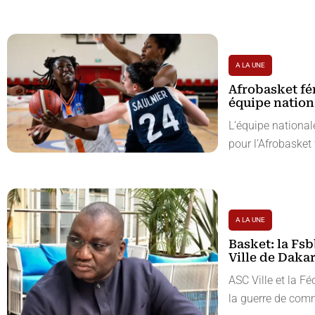
A LA UNE
Afrobasket fé
équipe nation
L’équipe national
pour l’Afrobasket 
A LA UNE
Basket: la Fsb
Ville de Daka
ASC Ville et la F
la guerre de com