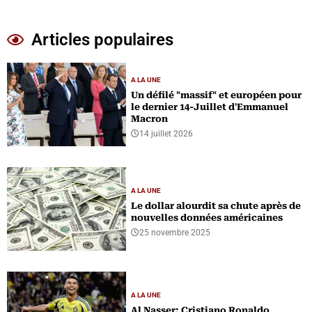
Articles populaires
A LA UNE
Un défilé "massif" et européen pour
le dernier 14-Juillet d'Emmanuel
Macron
14 juillet 2026
A LA UNE
Le dollar alourdit sa chute après de
nouvelles données américaines
25 novembre 2025
A LA UNE
Al Nasser: Cristiano Ronaldo