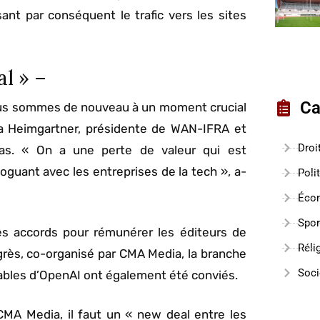
nt par conséquent le trafic vers les sites
l » –
Ca
 nous sommes de nouveau à un moment crucial
ina Heimgartner, présidente de WAN-IFRA et
Droi
ias. « On a une perte de valeur qui est
oguant avec les entreprises de la tech », a-
Poli
Éco
Spor
es accords pour rémunérer les éditeurs de
Réli
grès, co-organisé par CMA Media, la branche
Soci
bles d’OpenAI ont également été conviés.
CMA Media, il faut un « new deal entre les