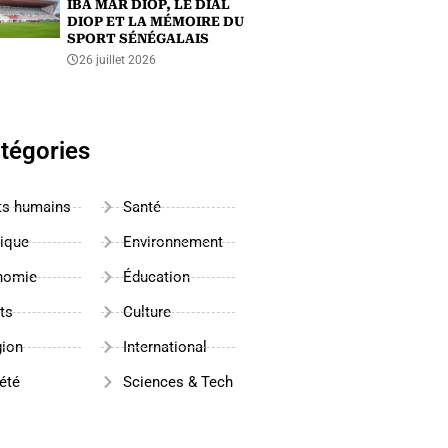
IBA MAR DIOP, LE DIAL
DIOP ET LA MÉMOIRE DU
SPORT SÉNÉGALAIS
26 juillet 2026
tégories
ts humains
Santé
tique
Environnement
nomie
Éducation
ts
Culture
gion
International
été
Sciences & Tech