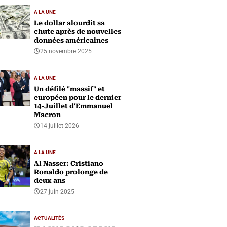
A LA UNE
Le dollar alourdit sa
chute après de nouvelles
données américaines
25 novembre 2025
A LA UNE
Un défilé "massif" et
européen pour le dernier
14-Juillet d'Emmanuel
Macron
14 juillet 2026
A LA UNE
Al Nasser: Cristiano
Ronaldo prolonge de
deux ans
27 juin 2025
ACTUALITÉS