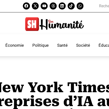
Économie
Politique
Santé
Société
Éduca
New York Time
reprises d’IA a