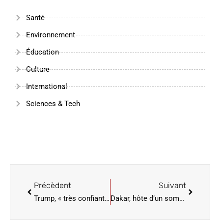
Santé
Environnement
Éducation
Culture
International
Sciences & Tech
Précèdent
Suivant
Trump, « très confiant », veut arracher à Netanyahu un accord sur Gaza
Dakar, hôte d’un sommet africain sur la lutte contre la désinformation