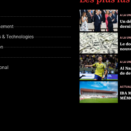
A LA UN
Un dé
nement
derni
s & Technologies
A LA UN
Le do
on
nouve
A LA UN
ional
Al Na
de de
ACTUAL
IBA 
MÉMO