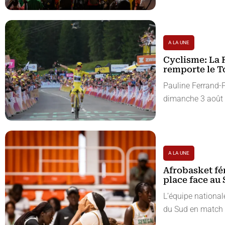
A LA UNE
Cyclisme: La 
remporte le 
Pauline Ferrand-
dimanche 3 août à 
A LA UNE
Afrobasket fé
place face au
L’équipe nationa
du Sud en match d