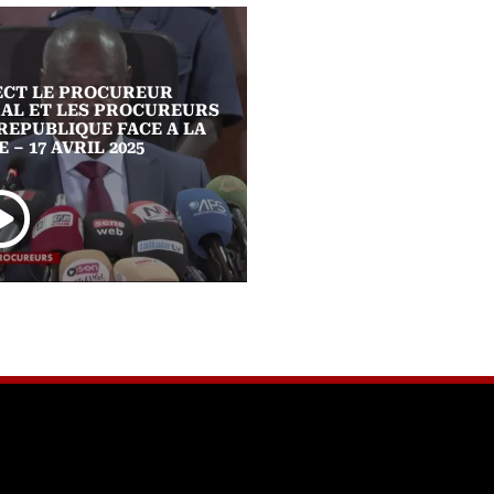
ECT LE PROCUREUR
Sénégal : un député sais
AL ET LES PROCUREURS
Parlement pour poursu
 REPUBLIQUE FACE A LA
Macky Sall pour "haut
 – 17 AVRIL 2025
trahison"