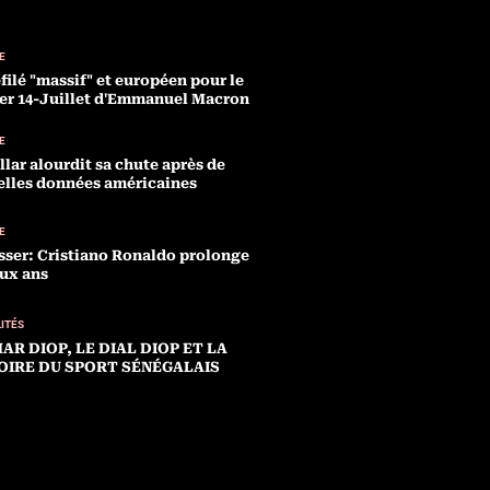
E
filé "massif" et européen pour le
er 14-Juillet d'Emmanuel Macron
E
llar alourdit sa chute après de
lles données américaines
E
sser: Cristiano Ronaldo prolonge
ux ans
ITÉS
MAR DIOP, LE DIAL DIOP ET LA
IRE DU SPORT SÉNÉGALAIS