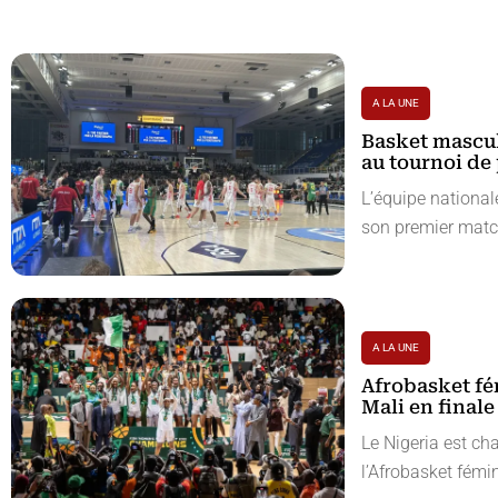
A LA UNE
Basket mascul
au tournoi de 
L’équipe nationa
son premier match
A LA UNE
Afrobasket fém
Mali en finale
Le Nigeria est ch
l’Afrobasket fémin