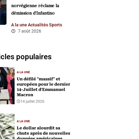
norvégienne réclame la
démission d’Infantino
A la une
Actualités
Sports
7 août 2026
icles populaires
A LA UNE
Un défilé "massif" et
européen pour le dernier
14-Juillet d'Emmanuel
Macron
14 juillet 2026
A LA UNE
Le dollar alourdit sa
chute après de nouvelles
données américaines