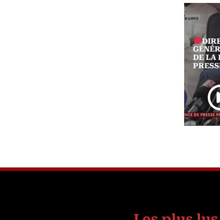
Débat sur la loi d'amnistie au
DIR
Sénégal : "Un sentiment de
GÉNÉR
promesse non tenue" • FRANCE
DE LA
24
PRESSE
Les plus lus