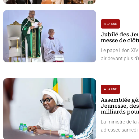
A LA UNE
Jubilé des Jeu
messe de clôt
Le pape Léon XIV
air devant plus d’
A LA UNE
Assemblée gén
Jeunesse, des
milliards pou
La ministre de la 
adressée samedi à