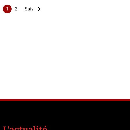
1
2
Suiv.
es observations
 Aïssata Tall Sall
Boxe Savate: Championnats
re du rapport
d'Afrique 2025
L'actualité