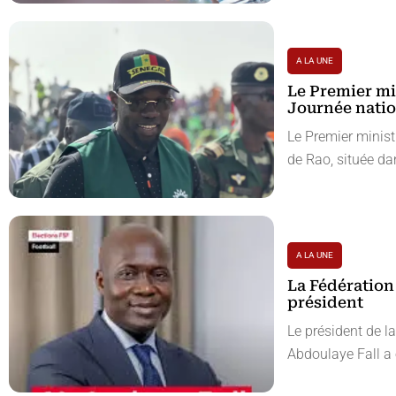
A LA UNE
Le Premier min
Journée natio
Le Premier minist
de Rao, située d
A LA UNE
La Fédération
président
Le président de la
Abdoulaye Fall a 