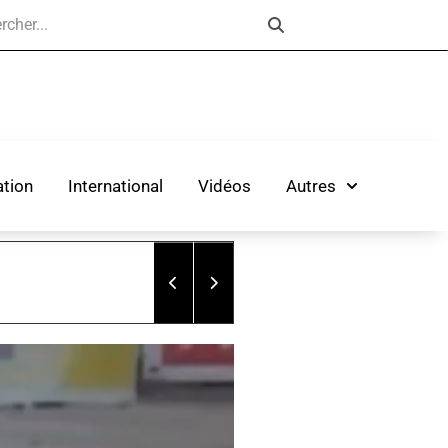
tion
International
Vidéos
Autres
‎JOJ Dakar 2026 : la Banque mondi