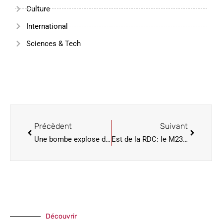
Culture
International
Sciences & Tech
Précèdent
Suivant
Une bombe explose devant une clinique spécialisée en PMA en Californie, un mort
Est de la RDC: le M23 expulse des civils vers le Rwanda voisin
Découvrir