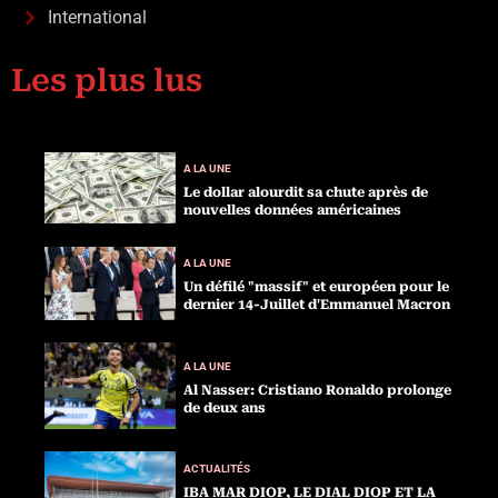
International
Les plus lus
A LA UNE
Le dollar alourdit sa chute après de
nouvelles données américaines
A LA UNE
Un défilé "massif" et européen pour le
dernier 14-Juillet d'Emmanuel Macron
A LA UNE
Al Nasser: Cristiano Ronaldo prolonge
de deux ans
ACTUALITÉS
IBA MAR DIOP, LE DIAL DIOP ET LA