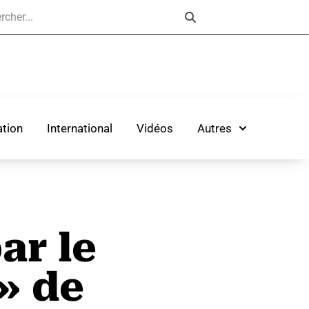
tion
International
Vidéos
Autres
ar le
» de