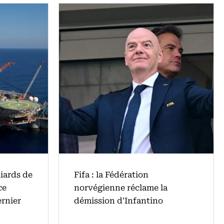
liards de
Fifa : la Fédération
ce
norvégienne réclame la
ernier
démission d'Infantino