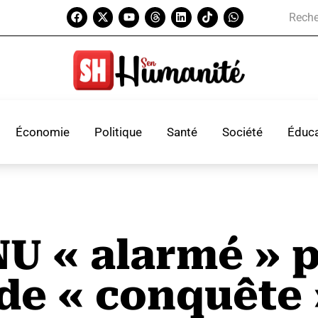
Économie
Politique
Santé
Société
Éduca
NU « alarmé » p
 de « conquête 