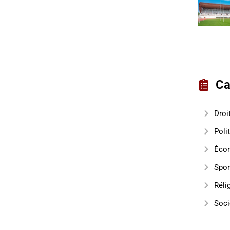
Ca
Droi
Poli
Éco
Spor
Réli
Soci