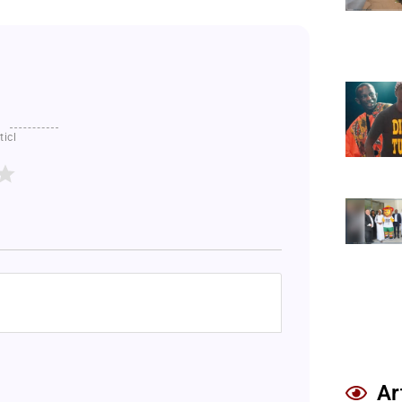
ticl
Ar