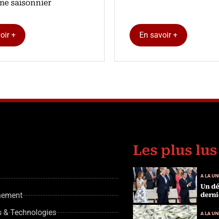
me saisonnier
oir +
En savoir +
Les plus lus
A LA UN
Un dé
nement
derni
s & Technologies
A LA UN