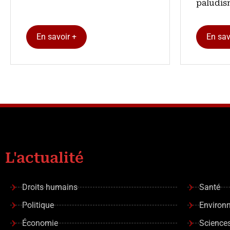
paludis
En savoir +
En sav
L'actualité
Droits humains
Santé
Politique
Environ
Économie
Science