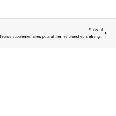
Suivant
L’Etat va consacrer 100 millions d’euros supplémentaires pour attirer les chercheurs étrangers en France, annonce Macron