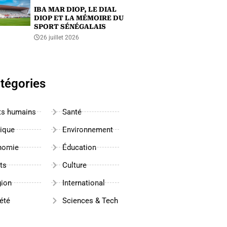
IBA MAR DIOP, LE DIAL
DIOP ET LA MÉMOIRE DU
SPORT SÉNÉGALAIS
26 juillet 2026
tégories
ts humains
Santé
tique
Environnement
nomie
Éducation
ts
Culture
gion
International
été
Sciences & Tech