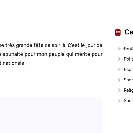
Ca
 très grande fête ce soir là. C’est le jour de
Droi
e je souhaite pour mon peuple qui mérite pour
Poli
t nationale.
Éco
Spor
Réli
Soci