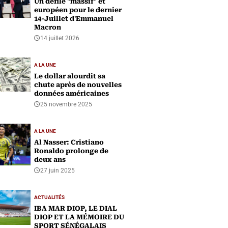
Un défilé "massif" et
européen pour le dernier
14-Juillet d'Emmanuel
Macron
14 juillet 2026
A LA UNE
Le dollar alourdit sa
chute après de nouvelles
données américaines
25 novembre 2025
A LA UNE
Al Nasser: Cristiano
Ronaldo prolonge de
deux ans
27 juin 2025
ACTUALITÉS
IBA MAR DIOP, LE DIAL
DIOP ET LA MÉMOIRE DU
SPORT SÉNÉGALAIS