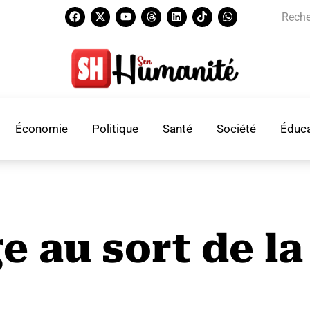
Économie
Politique
Santé
Société
Éduca
e au sort de l